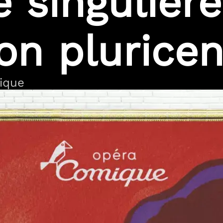
té singulièr
ion plurice
tique