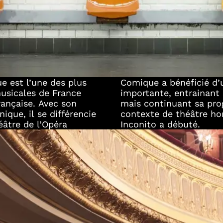
e est l’une des plus
gne de rénovation
musicales de France
endant deux saisons
rançaise. Avec son
ique. C’est dans ce
ique, il se différencie
 la collaboration avec
héâtre de l’Opéra
Inconito a débuté.