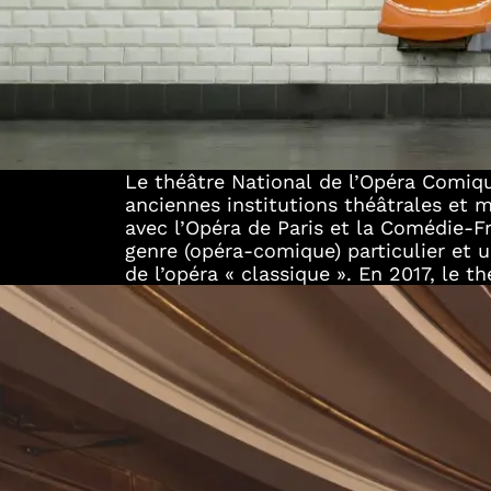
Le théâtre National de l’Opéra Comiqu
Comique a bénéficié d’une campa
anciennes institutions théâtrales et 
importante, entrainant sa fermeture p
avec l’Opéra de Paris et la Comédie-F
mais continuant sa programmation artist
genre (opéra-comique) particulier et un
contexte de théâtre hors les murs que
de l’opéra « classique ». En 2017, le t