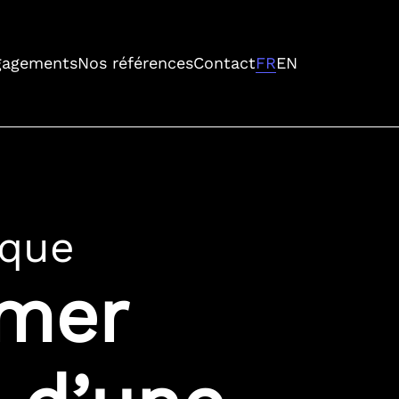
gagements
Nos références
Contact
FR
EN
ique
rmer